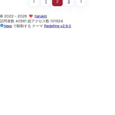
非
(202
1
2
3
公
式
ア
©
2022
- 2026
harukin
プ
訪問者数
40561
総アクセス数
101924
リ]
Hexo
で駆動する
テーマ
Redefine v2.9.0
新
機
能
ニ
ュ
ー
ス
ver.4
(202